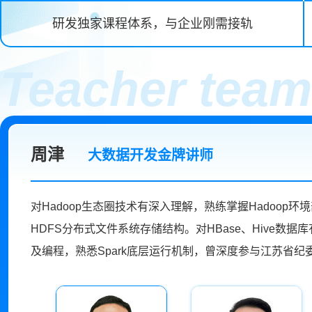
研发独家课程体系，与企业刚需接轨
周津
大数据开发金牌讲师
对Hadoop生态圈技术有深入理解，熟练掌握Hadoop环境部
HDFS分布式文件系统存储结构。对HBase、Hive数据库有深刻理
及编程，熟悉Spark底层运行机制，曾深度参与江苏省
设。