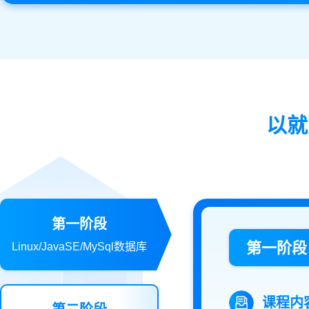
以
第一阶段
第一阶段 
Linux/JavaSE/MySql数据库
课程内