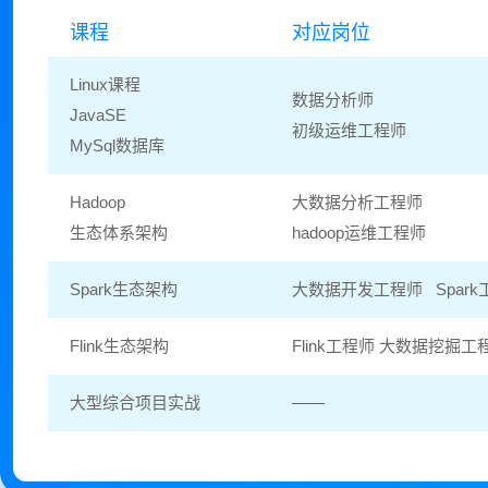
课程
对应岗位
Linux课程
数据分析师
JavaSE
初级运维工程师
MySql数据库
Hadoop
大数据分析工程师
生态体系架构
hadoop运维工程师
Spark生态架构
大数据开发工程师 Spark
Flink生态架构
Flink工程师 大数据挖掘工
大型综合项目实战
——