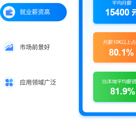
就业薪资高
市场前景好
应用领域广泛