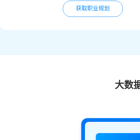
获取职业规划
大数