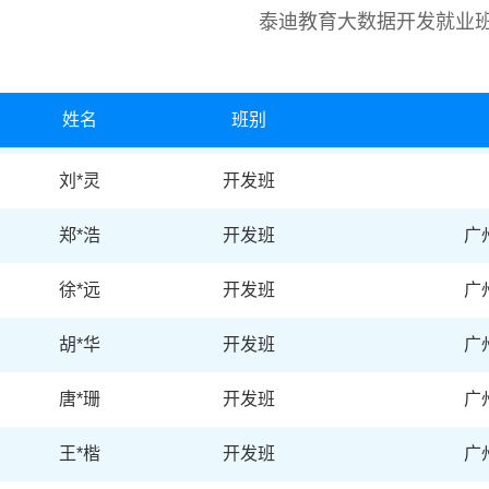
泰迪教育大数据开发就业班学
罗*
开发班
蔡*旋
开发班
姓名
班别
刘*灵
开发班
郭*锋
开发班
郑*浩
开发班
广
林*斌
开发班
徐*远
开发班
广
罗*
开发班
胡*华
开发班
广
蔡*旋
开发班
唐*珊
开发班
广
刘*灵
开发班
王*楷
开发班
广
郑*浩
开发班
广
郭*锋
开发班